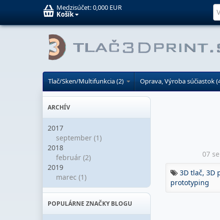
Medzisúčet:
0,000 EUR
Košík
Tlač/Sken/Multifunkcia (2)
Oprava, Výroba súčiastok (
ARCHÍV
2017
september (1)
2018
07 s
február (2)
2019
3D tlač,
3D p
marec (1)
prototyping
POPULÁRNE ZNAČKY BLOGU