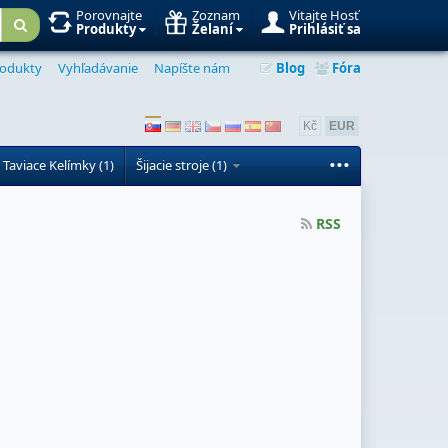
Porovnajte
Zoznam
Vitajte Hosť
Produkty
Želaní
Prihlásiť sa
odukty
Vyhľadávanie
Napíšte nám
Blog
Fóra
Kč
EUR
...
 Taviace Kelímky (1)
Šijacie stroje (1)
RSS