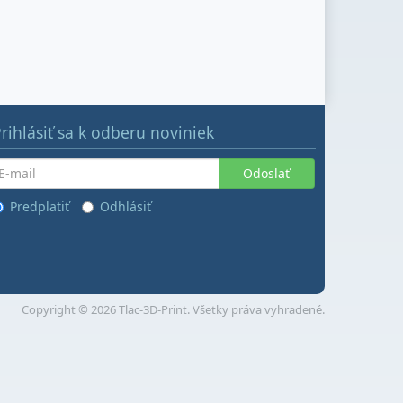
rihlásiť sa k odberu noviniek
Odoslať
Predplatiť
Odhlásiť
Copyright © 2026 Tlac-3D-Print. Všetky práva vyhradené.