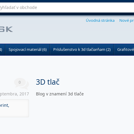
Úvodná stránka
Nové pr
4)
Spojovací materiál (6)
Príslušenstvo k 3d tlačiarňam (2)
Grafitové
3D tlač
0
eptembra, 2017
Blog v znamení 3d tlače
rint,