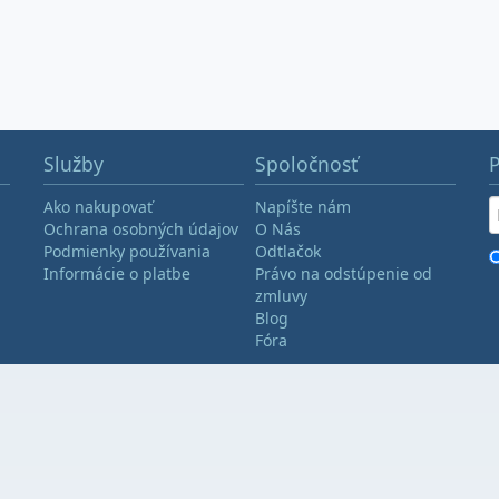
Služby
Spoločnosť
P
Ako nakupovať
Napíšte nám
Ochrana osobných údajov
O Nás
Podmienky používania
Odtlačok
Informácie o platbe
Právo na odstúpenie od
zmluvy
Blog
Fóra