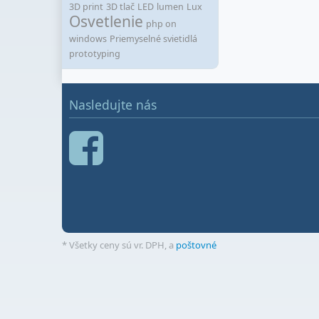
3D print
3D tlač
LED
lumen
Lux
Osvetlenie
php on
windows
Priemyselné svietidlá
prototyping
Nasledujte nás
* Všetky ceny sú vr. DPH, a
poštovné