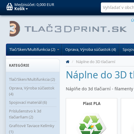
Medzisúčet:
0,000 EUR
Košík
Ú
Tlač/Sken/Multifunkcia (2)
Oprava, Výroba súčiastok (4)
Spojov
/
Náplne do 3D tlačiarní
KATEGÓRIE
Náplne do 3D tl
Tlač/Sken/Multifunkcia (2)
Oprava, Výroba súčiastok
Náplňe do 3d tlačiarní -
filamenty
(4)
Spojovací materiál (6)
Plast PLA
Príslušenstvo k 3d
tlačiarňam (2)
Grafitové Taviace Kelímky
(1)