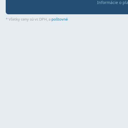
Informácie o pl
* Všetky ceny sú vr. DPH, a
poštovné