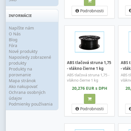
Podrobnosti
INFORMÁCIE
Napíšte nám
O Nás
Blog
Fóra
Nové produkty
Naposledy zobrazené
produkty
ABS tlačová struna 1,75
ABS t
- vlákno čierne 1 kg
- vlá
Produkty na
porovnanie
ABS tlačová struna 1,75 -
ABS tl
vlákno čierne 1 kg
vlákn
Mapa stránok
Ako nakupovať
20,276 EUR s DPH
20
Ochrana osobných
údajov
Podmienky používania
Podrobnosti