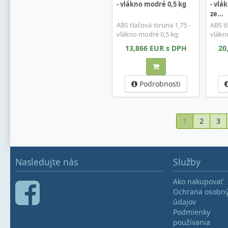
- vlákno modré 0,5 kg
- vlá
ze...
ABS tlačová struna 1,75 -
ABS tl
vlákno modré 0,5 kg
vlákno
13,866 EUR s DPH
20
Podrobnosti
1
2
3
Nasledujte nás
Služby
Ako nakupovať
Ochrana osobn
údajov
Podmienky
používania