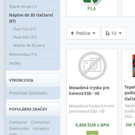
Šijacie stroje (1)
Náplne do 3D tlačiarní
(87)
Plast PLA (27)
Pozícia
12
Plast ABS (37)
Náplne do 3D pera
Elektronika (15)
Služby
VÝROBCOVIA
Tepel
Mosadzná tryska pre
FreshNet Solutions
podlo
hotend E3D - V6
tlači
Tepel
Mosadzná tryska 0,4 mm
POPULÁRNE ZNAČKY
podlo
pre hotend E3D - V6
Slúž...
Computer
Connector
Od 1
5,450 EUR s DPH
Elektronika
Konektor
SMD