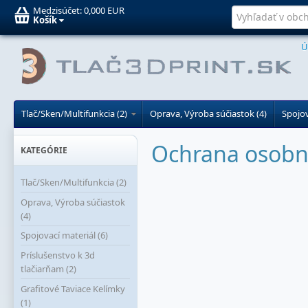
Medzisúčet:
0,000 EUR
Košík
Ú
Tlač/Sken/Multifunkcia (2)
Oprava, Výroba súčiastok (4)
Spojov
Ochrana osobn
KATEGÓRIE
Tlač/Sken/Multifunkcia (2)
Oprava, Výroba súčiastok
(4)
Spojovací materiál (6)
Príslušenstvo k 3d
tlačiarňam (2)
Grafitové Taviace Kelímky
(1)