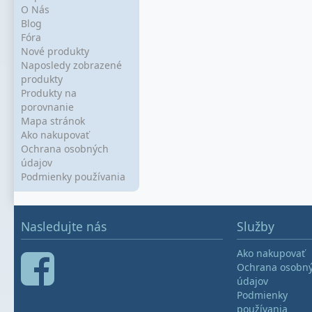
O Nás
Blog
Fóra
Nové produkty
Naposledy zobrazené
produkty
Produkty na
porovnanie
Mapa stránok
Ako nakupovať
Ochrana osobných
údajov
Podmienky používania
Nasledujte nás
Služby
Ako nakupovať
Ochrana osobn
údajov
Podmienky
používania