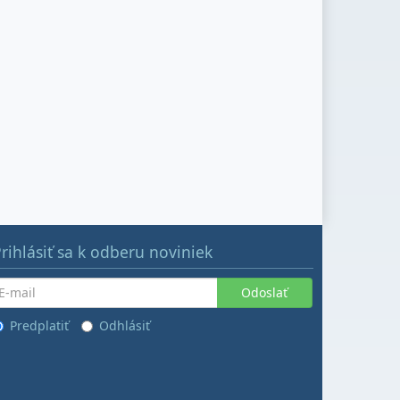
rihlásiť sa k odberu noviniek
Odoslať
Predplatiť
Odhlásiť