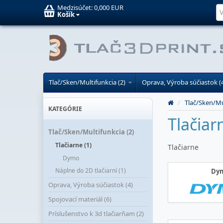
Medzisúčet:
0,000 EUR
Košík
Tlač/Sken/Multifunkcia (2)
Oprava, Výroba súčiastok (
/
Tlač/Sken/Mu
KATEGÓRIE
Tlačiar
Tlač/Sken/Multifunkcia (2)
Tlačiarne (1)
Tlačiarne
Dymo
Náplne do 2D tlačiarní (1)
Dy
Oprava, Výroba súčiastok (4)
Spojovací materiál (6)
Príslušenstvo k 3d tlačiarňam (2)