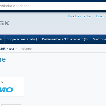
Úvodná stránka
Nové pr
4)
Spojovací materiál (6)
Príslušenstvo k 3d tlačiarňam (2)
Grafitové
ltifunkcia
/
Tlačiarne
ne
mo