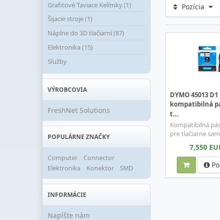
Grafitové Taviace Kelímky (1)
Pozícia
Šijacie stroje (1)
Náplne do 3D tlačiarní (87)
Elektronika (15)
Služby
VÝROBCOVIA
DYMO 45013 D1
kompatibilná p
FreshNet Solutions
t...
Kompatibilná pás
pre tlačiarne samo
POPULÁRNE ZNAČKY
7,550 EU
Computer
Connector
Po
Elektronika
Konektor
SMD
INFORMÁCIE
Napíšte nám