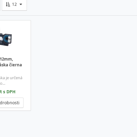
12
 12mm,
áska čierna
ka je určená
...
R s DPH
drobnosti