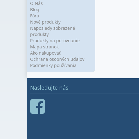
O Nás
Blog
Fóra
Nové produkty
Naposledy zobrazené
produkty
Produkty na porovnanie
Mapa stránok
Ako nakupovať
Ochrana osobných údajov
Podmienky používania
Nasledujte nás