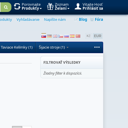
Porovnajte
Zoznam
Vitajte Hosť
Produkty
Želaní
Prihlásiť sa
odukty
Vyhľadávanie
Napíšte nám
Blog
Fóra
Kč
EUR
...
 Taviace Kelímky (1)
Šijacie stroje (1)
FILTROVAŤ VÝSLEDKY
Žiadny filter k dispozícii.