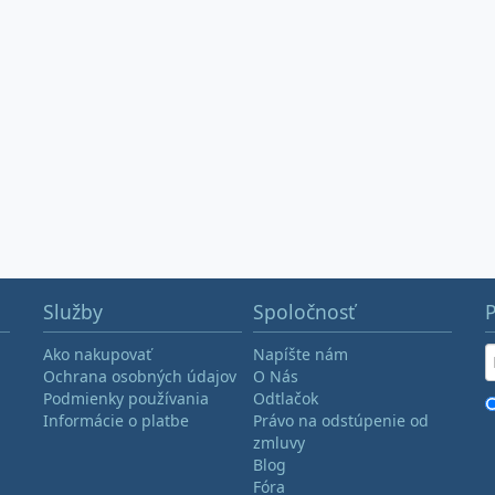
Služby
Spoločnosť
P
Ako nakupovať
Napíšte nám
Ochrana osobných údajov
O Nás
Podmienky používania
Odtlačok
Informácie o platbe
Právo na odstúpenie od
zmluvy
Blog
Fóra