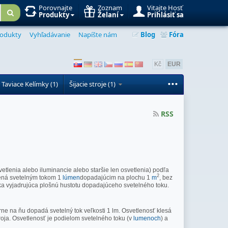
Porovnajte
Zoznam
Vitajte Hosť
Produkty
Želaní
Prihlásiť sa
odukty
Vyhľadávanie
Napíšte nám
Blog
Fóra
Kč
EUR
...
 Taviace Kelímky (1)
Šijacie stroje (1)
RSS
svetlenia alebo iluminancie alebo staršie len osvetlenia) podľa
2
obená svetelným tokom 1
lúmen
dopadajúcim na plochu 1
m
, bez
otka vyjadrujúca plošnú hustotu dopadajúceho svetelného toku.
e na ňu dopadá svetelný tok veľkosti 1 lm. Osvetlenosť klesá
roja. Osvetlenosť je podielom svetelného toku (v
lumenoch
) a