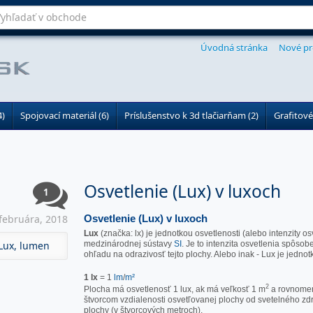
Úvodná stránka
Nové pr
4)
Spojovací materiál (6)
Príslušenstvo k 3d tlačiarňam (2)
Grafitové
Osvetlenie (Lux) v luxoch
1
februára, 2018
Osvetlenie (Lux) v luxoch
Lux
(značka: lx) je jednotkou osvetlenosti (alebo intenzity o
Lux,
lumen
medzinárodnej sústavy
SI
. Je to intenzita osvetlenia spôs
ohľadu na odrazivosť tejto plochy. Alebo inak - Lux je jedn
1 lx
= 1
lm
/
m²
2
Plocha má osvetlenosť 1 lux, ak má veľkosť 1 m
a rovnomern
štvorcom vzdialenosti osvetľovanej plochy od svetelného zd
plochy (v štvorcových metroch).