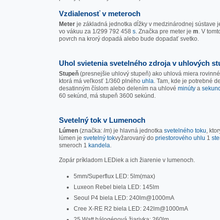
Vzdialenosť v meteroch
Meter
je základná jednotka dĺžky v medzinárodnej sústave 
vo vákuu za 1/299 792 458
s
. Značka pre meter je
m
. V tomt
povrch na krorý dopadá alebo bude dopadať svetko.
Uhol svietenia svetelného zdroja v uhlových s
Stupeň
(presnejšie uhlový stupeň) ako uhlová miera rovinné
ktorá má veľkosť 1/360 plného
uhla
. Tam, kde je potrebné de
desatinným číslom alebo delením na uhlové
minúty
a
sekun
60 sekúnd, má stupeň 3600 sekúnd.
Svetelný tok v Lumenoch
Lúmen
(značka:
lm
) je hlavná jednotka
svetelného toku
, kto
lúmen je
svetelný tok
vyžarovaný do
priestorového uhlu
1
st
smeroch 1
kandela
.
Zopár príkladom LEDiek a ich žiarenie v lumenoch.
5mm/Superflux LED: 5lm(max)
Luxeon Rebel biela LED: 145lm
Seoul P4 biela LED: 240lm@1000mA
Cree X-RE R2 biela LED: 242lm@1000mA
25 Watt hálogénová žiarivka: 260lm