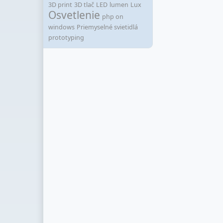
3D print
3D tlač
LED
lumen
Lux
Osvetlenie
php on
windows
Priemyselné svietidlá
prototyping