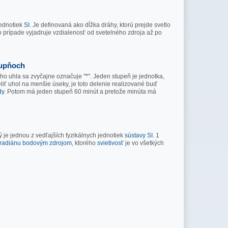
jednotiek
SI
. Je definovaná ako dĺžka dráhy, ktorú prejde svetlo
o prípade vyjadruje vzdialenosť od svetelného zdroja až po
tupňoch
ho uhla sa zvyčajne označuje "
°
". Jeden stupeň je jednotka,
liť uhol na menšie úseky, je toto delenie realizované buď
dy
. Potom má jeden stupeň 60 minút a pretože minúta má
rý je jednou z vedľajších fyzikálnych jednotiek
sústavy SI
. 1
eradiánu
bodovým zdrojom
, ktorého
svietivosť
je vo všetkých