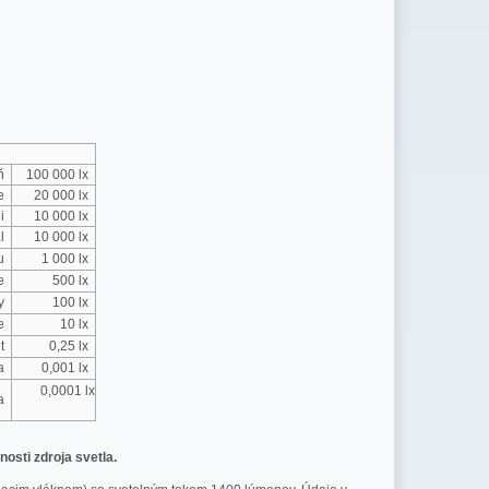
eň
100 000 lx
te
20 000 lx
ni
10 000 lx
ál
10 000 lx
iu
1 000 lx
ie
500 lx
by
100 lx
ce
10 lx
it
0,25 lx
ha
0,001 lx
0,0001 lx
ia
nosti zdroja svetla.