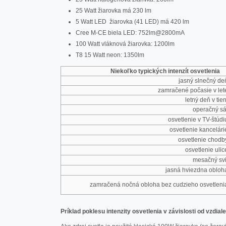
25 Watt žiarovka má 230 lm
5 Watt LED žiarovka (41 LED) má 420 lm
Cree M-CE biela LED: 752lm@2800mA
100 Watt vláknová žiarovka: 1200lm
T8 15 Watt neon: 1350lm
Niekoľko typických intenzít osvetlenia
jasný slnečný d
zamračené počasie v le
letný deň v tie
operačný s
osvetlenie v TV-štúd
osvetlenie kancelár
osvetlenie chod
osvetlenie uli
mesačný sv
jasná hviezdna oblo
zamračená nočná obloha bez cudzieho osvetlen
Príklad poklesu intenzity osvetlenia v závislosti od vzdiale