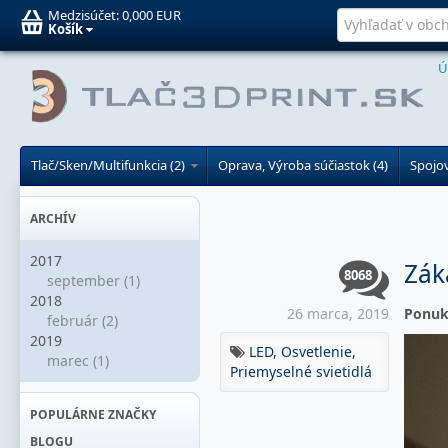
Medzisúčet:
0,000 EUR
Košík
Ú
Tlač/Sken/Multifunkcia (2)
Oprava, Výroba súčiastok (4)
Spojov
ARCHÍV
2017
Zák
8068
september (1)
2018
26 marca, 2019
Ponuk
február (2)
2019
LED,
Osvetlenie,
marec (1)
Priemyselné svietidlá
POPULÁRNE ZNAČKY
BLOGU