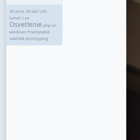
3D print
3D tlač
LED
lumen
Lux
Osvetlenie
php on
windows
Priemyselné
svietidlá
prototyping