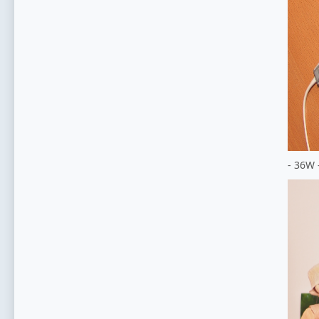
- 36W 