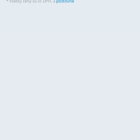
* Všetky ceny sú vr. DPH, a
poštovné