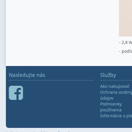
- 2,8 
- podľ
Nasledujte nás
Služby
Ako nakupovať
Ochrana osobn
údajov
Podmienky
používania
Informácie o pl